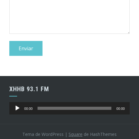
XHHB 93.1 FM
Reproductor
00:00
00:00
de
audio
Tema de WordPress
|
Square
de HashThemes