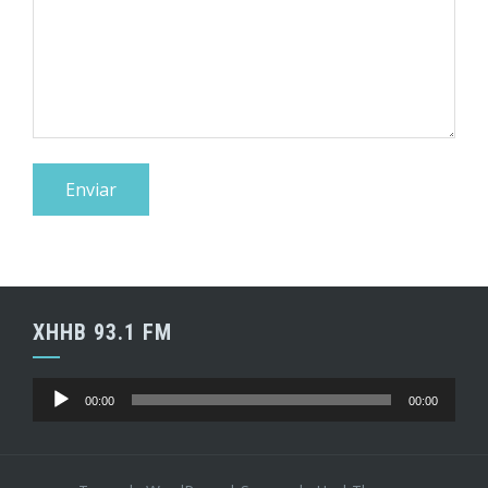
XHHB 93.1 FM
Reproductor
00:00
00:00
de
audio